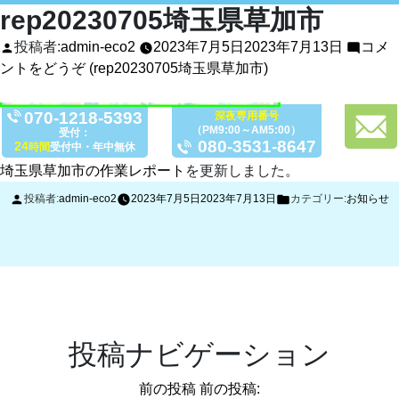
rep20230705埼玉県草加市
投稿者:
admin-eco2
2023年7月5日
2023年7月13日
コメ
ントをどうぞ
(rep20230705埼玉県草加市)
070-1218-5393
深夜専用番号
（PM9:00～AM5:00）
受付：
080-3531-8647
24
時間
受付中・年中無休
埼玉県草加市の作業レポート
を更新しました。
投稿者:
admin-eco2
2023年7月5日
2023年7月13日
カテゴリー:
お知らせ
投稿ナビゲーション
前の投稿
前の投稿: