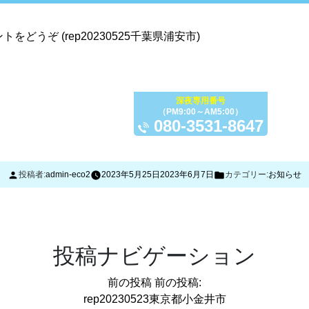
ントをどうぞ
(rep20230525千葉県浦安市)
トップ
サービス内容
料金
ご利用の流れ
TOP
SERVISE
PRICE
FLOW
C
深夜専用番号
（PM9:00～AM5:00）
080-3531-8647
投稿者:
admin-eco2
2023年5月25日
2023年6月7日
カテゴリー:
お知らせ
投稿ナビゲーション
前の投稿
前の投稿:
rep20230523東京都小金井市