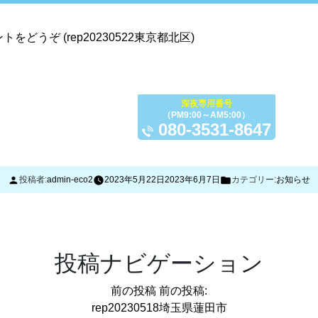
ントをどうぞ
(rep20230522東京都北区)
トップ
サービス内容
料金
ご利用の流れ
TOP
SERVISE
PRICE
FLOW
C
深夜専用番号
（PM9:00～AM5:00）
080-3531-8647
投稿者:
admin-eco2
2023年5月22日
2023年6月7日
カテゴリー:
お知らせ
投稿ナビゲーション
前の投稿
前の投稿:
rep20230518埼玉県蓮田市