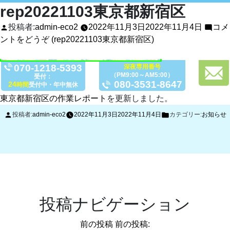
rep20221103東京都新宿区
投稿者:
admin-eco2
2022年11月3日
2022年11月4日
コメ
ントをどうぞ
(rep20221103東京都新宿区)
070-1218-5393
深夜専用番号
（PM9:00～AM5:00）
受付：
080-3531-8647
24
時間
受付中・年中無休
東京都新宿区の作業レポート
を更新しました。
投稿者:
admin-eco2
2022年11月3日
2022年11月4日
カテゴリー:
お知らせ
投稿ナビゲーション
前の投稿
前の投稿: